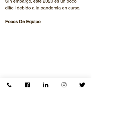
Sin embargo, este 2020 es un poco 
difícil debido a la pandemia en curso.
Focos De Equipo
ESC North Carolina Team
 (en inglés). 
ESC extendió sus alas en los EE.UU., 
inicialmente la creación de una 
pequeña oficina que toma el control de 
la administración/contabilidad y la 