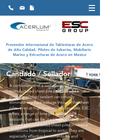
Proveedor Internacional de Tablestacas de Acero
de Alta Calidad, Pilotes de tuberías, Mobiliario
Marino y Estructuras de Acero en Mexico
Candado / Sellador
A combination of a well designed and
manufactured sheet pile interlock and a
properly applied sealant can virtually
eliminate any fluid leakage through the sheet
piles, even at high hydrostatic pressures. ESC
offers a range of time proven interlock
sealants that can be used for hot rolled, cold
formed and cold rolled sheet piles in various
conditions from tropical to arctic. They are
especially effective for cofferdams and