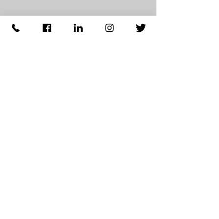
Catálogo y Fichas Técnicas
ESC-DPS-500 Catálogo
Guía de Instalación