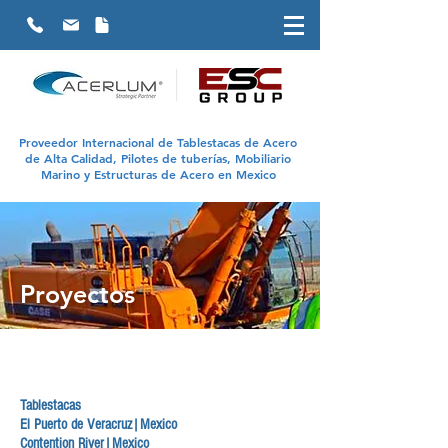
Proveedor Internacional de Tablestacas de Acero
de Alta Calidad, Pilotes de tuberías, Mobiliario
Marino y Estructuras de Acero en Mexico
Proyectos
Tablestacas
El Puerto de Veracruz|Mexico
Contention River|Mexico