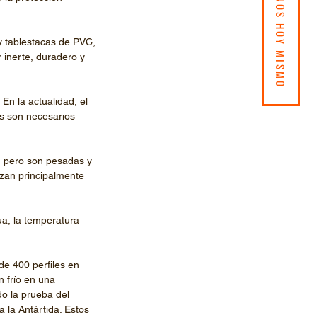
CONTÁCTENOS HOY MISMO
y tablestacas de PVC, 
inerte, duradero y 
En la actualidad, el 
s son necesarios 
, pero son pesadas y 
zan principalmente 
ua, la temperatura 
e 400 perfiles en 
 frío en una 
o la prueba del 
 la Antártida. Estos 