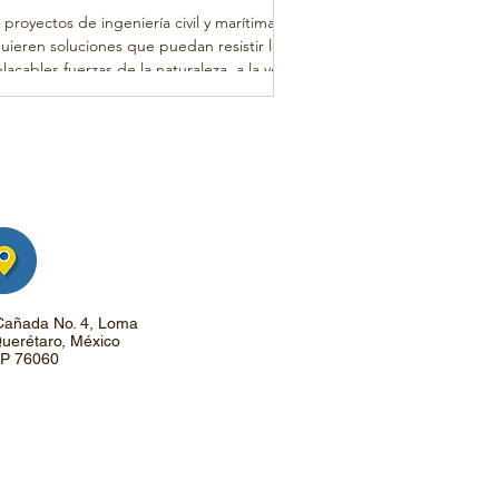
 proyectos de ingeniería civil y marítima
uieren soluciones que puedan resistir las
lacables fuerzas de la naturaleza, a la vez
 sean rentables y sostenibles. Uno de los
afíos más críticos en estos entornos es el
trol de la erosión, donde las costas,
reteras y zonas portuarias están
stantemente expuestas al movimiento del
 la sal y la intemperie. Es aquí donde las
lestacas de vinilo ESC han demostrado ser
 opción ideal.
Cañada No. 4, Loma
uerétaro, México
P 76060