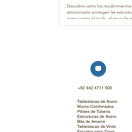
la Oxidación y el Deteri
Descubra cómo los recubrimientos
anticorrosión protegen las estruct
acero contra el óxido, el agua de m
productos químicos y la exposición
Conozca los recubrimientos epoxi, 
galvanizado, los sistemas dúplex y l
soluciones de protección anticorros
plazo.
+52 442 4711 500
Tablestacas de Acero
Muros Combinados
Pilotes de Tubería
Estructuras de Acero
Bita de Amarre
Tablestacas de Vinilo
Escudos para Zanja