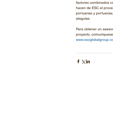
factores combinados con
hacen de ESC el provee
portuarias y portuarias
ataguías.
Para obtener un asesor
proyecto, comuníquese 
www.escglobalgroup.c