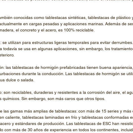
ambién conocidas como tablestacas sintéticas, tablestacas de plástico 
 actualmente en cargas pesadas y aplicaciones marinas. Además de ser 
adera, el concreto y el acero, es 100% reciclable.
se utilizan para estructuras ligeras temporales para evitar derrumbes. 
 todavía se usa en algunas aplicaciones, sin embargo, los tratamiento
terioro.
n: las tablestacas de hormigón prefabricadas tienen buena apariencia
rbaciones durante la conducción. Las tablestacas de hormigón se utili
a dulce o salada.
: son reciclables, duraderas y resistentes a la corrosión del aire, el ag
s químicos. Sin embargo, son más caros que otros tipos.
 las gamas más amplias de tablestacas: con más de 15 series y más d
n caliente, tablestacas laminadas en frío y tablestacas conformadas en
acero y estándares de producción. Las tablestacas de ESC han resistid
o con más de 30 años de experiencia en todos los continentes, incluida