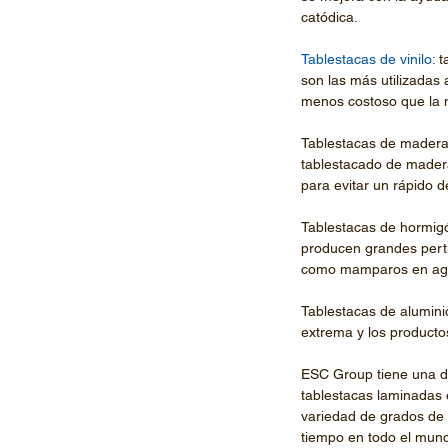
catódica.
Tablestacas de vinilo
:
 t
son las más utilizadas
menos costoso que la m
Tablestacas de madera: 
tablestacado de madera
para evitar un rápido de
Tablestacas de hormigó
producen grandes pertu
como mamparos en agu
Tablestacas de aluminio
extrema y los producto
ESC Group tiene una de
tablestacas laminadas e
variedad de grados de 
tiempo en todo el mund