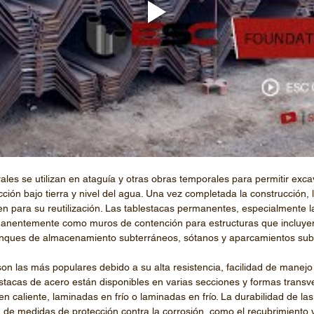
ales se utilizan en ataguía y otras obras temporales para permitir exc
ucción bajo tierra y nivel del agua. Una vez completada la construcción, 
n para su reutilización. Las tablestacas permanentes, especialmente l
rmanentemente como muros de contención para estructuras que incluye
tanques de almacenamiento subterráneos, sótanos y aparcamientos sub
 son las más populares debido a su alta resistencia, facilidad de manejo 
estacas de acero están disponibles en varias secciones y formas transv
n caliente, laminadas en frío o laminadas en frío. La durabilidad de la
 de medidas de protección contra la corrosión, como el recubrimiento y