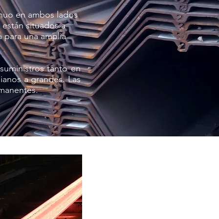
tinuo en ambos lados
 están situados a
a para una amplia
suministros tanto en
ianos a grandes. Las
rmanentes.