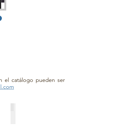
n el catálogo pueden ser
el.com
ESC-HRZ18-700