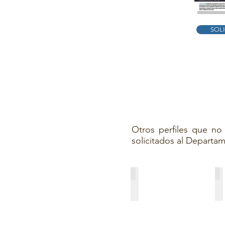
SOL
Otros perfiles que no
solicitados al Depart
ESC-HRZ12-770
ES