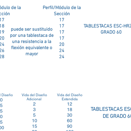
ódulo de la
Perfil/Módulo de la
cción
Sección
17
17
18
17
TABLESTACAS ESC-HR
puede ser sustituido
19
17
GRADO 60
por una tablestaca de
20
17
una resistencia a la
24
20
flexión equivalente o
26
24
mayor
28
24
l Diseño
Vida del Diseño
Vida del Diseño
0
Adicional
Extendida
2
12
5
TABLESTACAS ES
3
18
5
5
30
DE GRADO 6
0
10
60
5
15
90
00