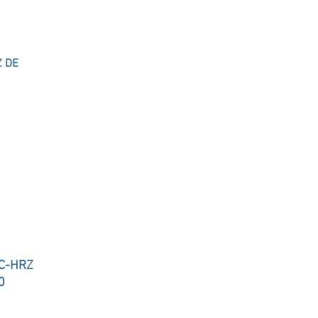
Hasta
Z DE
30%
de descuento en
comparación a un
perfil ESC-HRZ
más ligero
+20%
Vida del
C-HRZ
Diseño
0