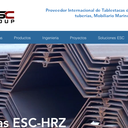
Proveedor Internacional de Tablestacas d
tuberías, Mobiliario Mari
as
Productos
Ingenieria
Proyectos
Soluciones ESC
as ESC-HRZ