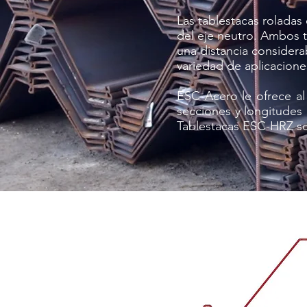
Las tablestacas rolada
del eje neutro. Ambos t
una distancia considera
variedad de aplicacione
ESC Acero le ofrece al
secciones y longitudes
Tablestacas ESC-HRZ so