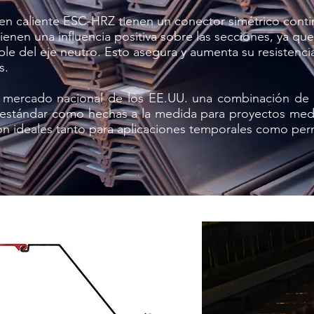
s en caliente ESC-HRZ tienen un conector simétrico con
ienen una influencia positiva sobre las secciones, ya que
ble del eje neutro. Esto asegura y aumenta su resistenci
s.
 mercado nacional de los EE.UU. una combinación de 
 estándar como hechas a la medida para proyectos med
n ideales tanto para aplicaciones temporales como pe